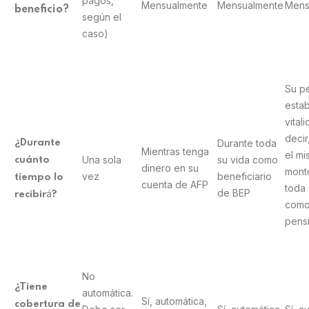
pagos,
Mensualmente
Mensualmente
Mens
beneficio?
según el
caso)
Su p
estab
vitali
decir
Durante toda
¿Durante
Mientras tenga
el m
Una sola
su vida como
cuánto
dinero en su
mont
vez
beneficiario
tiempo lo
cuenta de AFP
toda 
de BEP
á
recibir
?
com
pens
No
¿Tiene
automática.
Sí, automática,
cobertura de