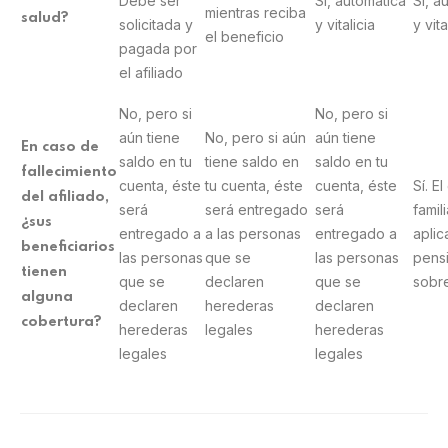
Debe ser
Sí, automática
Sí, a
mientras reciba
salud?
solicitada y
y vitalicia
y vita
el beneficio
pagada por
el afiliado
No, pero si
No, pero si
aún tiene
No, pero si aún
aún tiene
En caso de
saldo en tu
tiene saldo en
saldo en tu
fallecimiento
cuenta, éste
tu cuenta, éste
cuenta, éste
Sí. E
del afiliado,
será
será entregado
será
famil
¿sus
entregado a
a las personas
entregado a
aplic
beneficiarios
las personas
que se
las personas
pens
tienen
que se
declaren
que se
sobr
alguna
declaren
herederas
declaren
cobertura?
herederas
legales
herederas
legales
legales