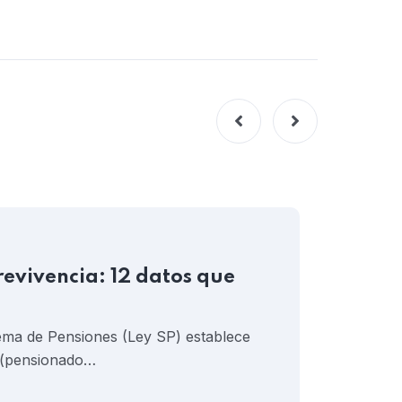
2024-1
revivencia: 12 datos que
Vent
Salv
tema de Pensiones (Ley SP) establece
Conver
o (pensionado…
vida d