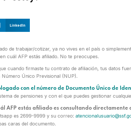
LinkedIn
ado de trabajar/cotizar, ya no vives en el país o simplemente
n cuál AFP estás afiliado. No te preocupes.
ue cuando firmaste tu contrato de afiliación, tus datos fue
un Número Único Previsional (NUP).
logado con el número de Documento Único de Iden
 sistema de pensiones y con el que puedes gestionar cualquie
l AFP estás afiliado es consultando directamente a 
atsapp es 2699-9999 y su correo:
atencionalusuario@ssf.g
bas caras del documento.