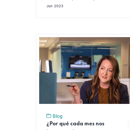
ahorrar para el retiro?
Jun
2023
Blog
¿Por qué cada mes nos