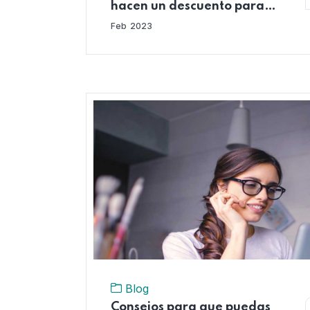
hacen un descuento para
cotizar a las AFP?
Feb
2023
Blog
Consejos para que puedas