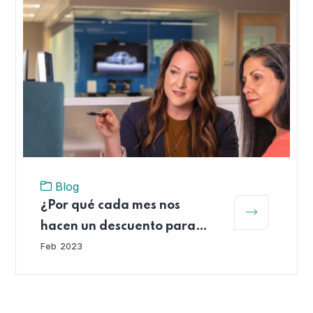
Blog
¿Por qué cada mes nos
hacen un descuento para
cotizar a las AFP?
Feb
2023