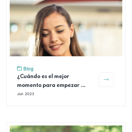
Blog
¿Cuándo es el mejor
momento para empezar a
ahorrar para el retiro?
Jun
2023