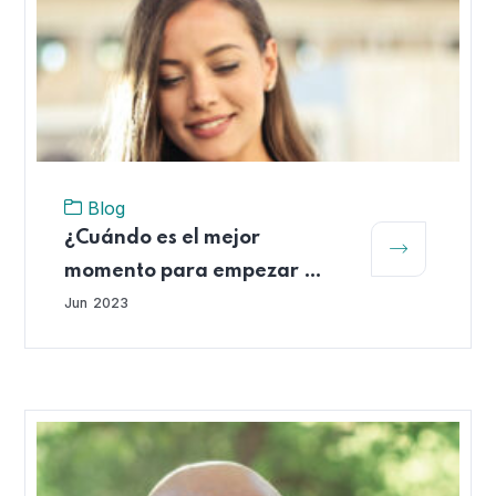
Blog
¿Cuándo es el mejor
momento para empezar a
ahorrar para el retiro?
Jun
2023