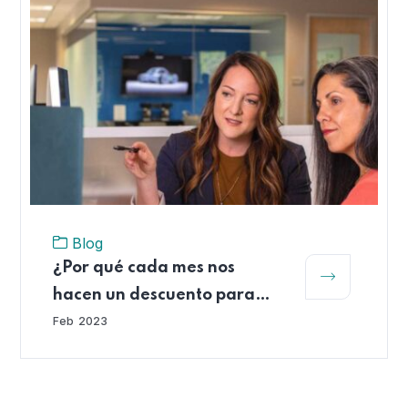
Blog
¿Por qué cada mes nos
hacen un descuento para
cotizar a las AFP?
Feb
2023