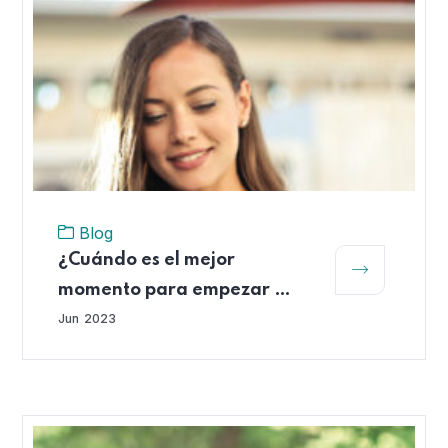
Blog
¿Cuándo es el mejor
momento para empezar a
ahorrar para el retiro?
Jun
2023