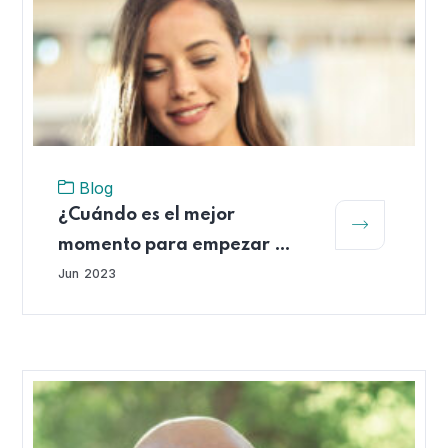
Blog
¿Cuándo es el mejor
momento para empezar a
ahorrar para el retiro?
Jun
2023