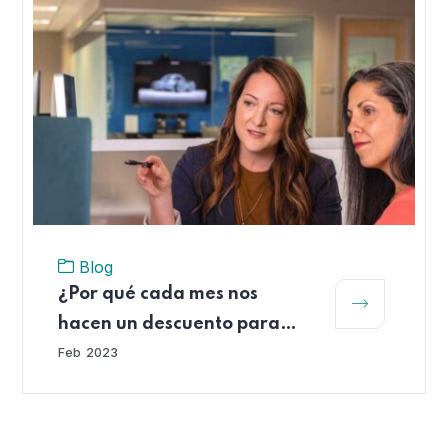
Blog
¿Por qué cada mes nos
hacen un descuento para
cotizar a las AFP?
Feb
2023