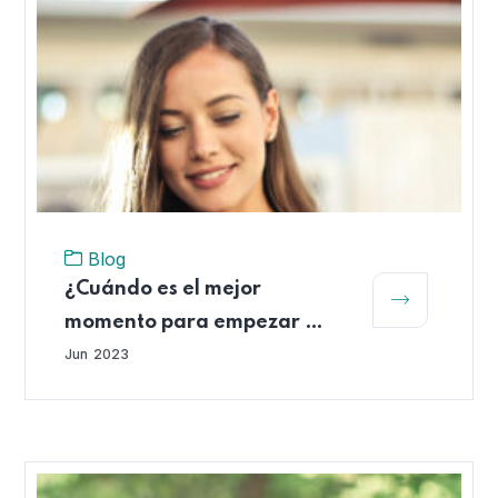
Blog
¿Cuándo es el mejor
momento para empezar a
ahorrar para el retiro?
Jun
2023